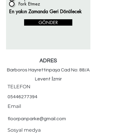
Fark Etmez
En yakın Zamanda Geri Dönülecek
GÖNDER
ADRES
Barboros Hayrettinpaşa Cad No: 88/A
Levent İzmir
TELEFON
05446277394
Email
floorpanparke@gmail.com
Sosyal medya