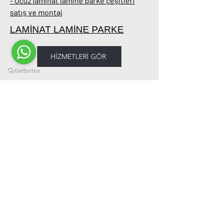
- Ucuz laminat lamine parke çeşitleri
satış ve montaj
LAMİNAT LAMİNE PARKE
HİZMETLERİ GÖR
Ağaç Ev Ahşap Ev