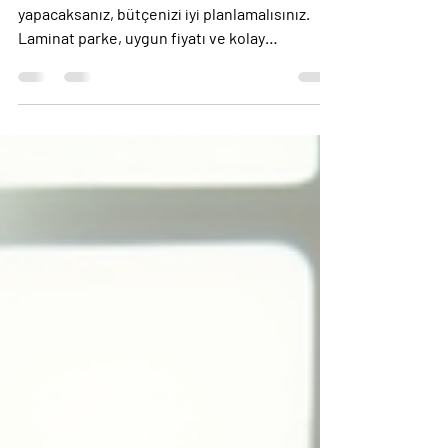
Karşılaştırmaları
Ev veya iş yeriniz için zemin döşeme
yapacaksanız, bütçenizi iyi planlamalısınız.
Laminat parke, uygun fiyatı ve kolay
montajıyla tercih edilen bir seçenek. Ama yeni
parke almak her zaman bütçenize uygun
olmayabilir. İşte burada ikinci el laminat parke
fiyatları devreye girer. Hem ekonomik hem de
kaliteli çözümler sunar. Bu yazıda zemin
döşeme maliyet karşılaştırmaları yapacak, 100
metrekare parke maliyetini hesaplayacak ve
size pratik ipuçları vereceğim. Zemin Döşeme
Maliyet