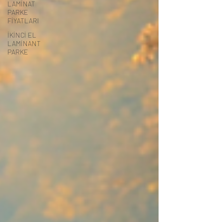
LAMİNAT
PARKE
FİYATLARI
İKİNCİ EL
LAMİNANT
PARKE