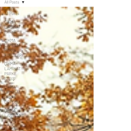
All Posts
All Posts
ÇIKMA
LAMİNAT
PARKE
ÇIKMA
LAMİNAT
PARKE
FİYATLARI
ÇIKMA
LAMİNAT
PARKE
SATIŞ
ÇIKMA
LAMİNAT
PARKE
DEPOSU
ÇIKMA
LAMİNANT
PARKE
ÇIKMA