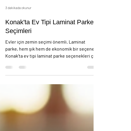
3 dakikada okunur
Konak'ta Ev Tipi Laminat Parke
Seçimleri
Evler için zemin seçimi önemli. Laminat
parke, hem şık hem de ekonomik bir seçenek.
Konak'ta ev tipi laminat parke seçenekleri çok
çeşitli. Her bütçeye uygun modeller var.
Dayanıklı ve kolay temizlenebilir olması tercih
sebebi. Bu yazıda, ev tipi laminat parke
seçiminde dikkat edilmesi gerekenleri
anlatacağım. Ayrıca fiyat bilgisi ve öneriler de
vereceğim. Ev Tipi Laminat Parke Seçimleri
Ev tipi laminat parke seçerken öncelik
dayanıklılık olmalı. Parke, uzun süre
kullanılacak