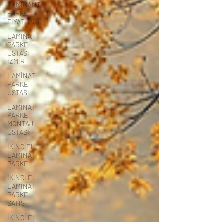
LAMİNANT
PARKE
FİYATLARI
LAMİNAT
PARKE
USTASI
İZMİR
LAMİNAT
PARKE
USTASI
LAMİNAT
PARKE
MONTAJ
USTASI
İKİNCİEL
LAMİNAT
PARKE
İKİNCİ EL
LAMİNAT
PARKE
SATIŞ
İKİNCİ EL