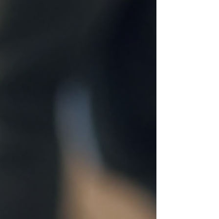
yazıda çıkma laminat parke avantajları ve
kullanım alanları hakkında bilgi vereceğim.
Ayrıca lamine parke ile laminat parke
arasındaki farkları da anlatacağım. Hadi
başlayalım. Çıkma Laminat Parke Avantajları
Çıkma laminat parke, daha önce kullanılmış
ama sağ