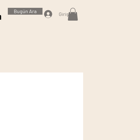
Bugün Ara
Giriş
m