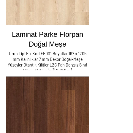
NOT:İzmir Dışı Fiyatlara Yol Yemek
Kalacak Yer Ayrıca Eklenir
Laminat Parke Florpan
Doğal Meşe
Ürün Tipi Fix Kod FF001 Boyutlar 197 x 1205
mm Kalınlıklar 7 mm Dekor Doğal-Meşe
Yüzeyler Otantik Kilitler L2C Pah Derzsiz Sınıf
Bilgisi 31 Alan (m²) 2,849 m²
Laminat Parke Süpürgelik Kapron Metal
Tüm Aksesuarlar Nakliyat Montaj
Herşey Dahil Fiyatı m2 : 180 TL
NOT:İzmir Dışı Fiyatlara Yol Yemek
Kalacak Yer Ayrıca Eklenir