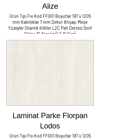
Alize
Ürün Tipi Fix Kod FF001 Boyutlar 197 x 1205
mm Kalınlıklar 7 mm Dekor Ahşap-Meşe
Yüzeyler Otantik Kilitler L2C Pah Derzsiz Sınıf
Bilgisi 31 Alan (m²) 2,849 m²
Laminat Parke Süpürgelik Kapron Metal
Tüm Aksesuarlar Nakliyat Montaj
Herşey Dahil Fiyatı m2 : 180 TL
NOT:İzmir Dışı Fiyatlara Yol Yemek
Kalacak Yer Ayrıca Eklenir
Laminat Parke Florpan
Lodos
Ürün Tipi Fix Kod FF001 Boyutlar 197 x 1205