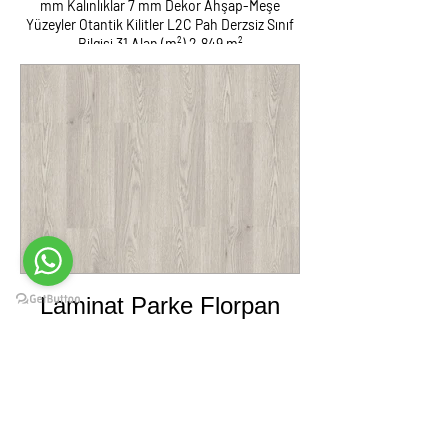
mm Kalınlıklar 7 mm Dekor Ahşap-Meşe
Yüzeyler Otantik Kilitler L2C Pah Derzsiz Sınıf
Bilgisi 31 Alan (m²) 2,849 m²
Laminat Parke Süpürgelik Kapron Metal
Tüm Aksesuarlar Nakliyat Montaj
Herşey Dahil Fiyatı m2 : 180 TL
NOT:İzmir Dışı Fiyatlara Yol Yemek
Kalacak Yer Ayrıca Eklenir
Laminat Parke Florpan
Opak Meşe.
Ürün Tipi Fix Kod FF001 Boyutlar 197 x 1205
mm Kalınlıklar 7 mm Dekor Opak -Meşe
Yüzeyler Otantik Kilitler L2C Pah Derzsiz Sınıf
Bilgisi 31 Alan (m²) 2,849 m²