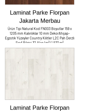
Laminat Parke Florpan
Jakarta Merbau
Ürün Tipi Natural Kod FN003 Boyutlar 159 x
1205 mm Kalınlıklar 10 mm DekorAhşap-
Egzotik Yüzeyler Country Kilitler L2C Pah Derzli
Sınıf Bilgisi 32 Alan (m²) 1,533 m²
Laminat Parke Süpürgelik Kapron Metal
Tüm Aksesuarlar Nakliyat Montaj
Herşey Dahil Fiyatı m2 : 290 TL
NOT:İzmir Dışı Fiyatlara Yol Yemek
Kalacak Yer Ayrıca Eklenir
Laminat Parke Florpan