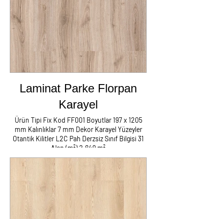
Laminat Parke Florpan
Karayel
Ürün Tipi Fix Kod FF001 Boyutlar 197 x 1205
mm Kalınlıklar 7 mm Dekor Karayel Yüzeyler
Otantik Kilitler L2C Pah Derzsiz Sınıf Bilgisi 31
Alan (m²) 2,849 m²
Laminat Parke Süpürgelik Kapron Metal
Tüm Aksesuarlar Nakliyat Montaj
Herşey Dahil Fiyatı m2 : 180 TL