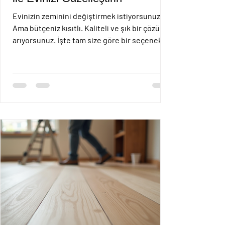
Evinizin zeminini değiştirmek istiyorsunuz.
Ama bütçeniz kısıtlı. Kaliteli ve şık bir çözüm
arıyorsunuz. İşte tam size göre bir seçenek
var: çıkma laminat parke. Hem ekonomik hem
de estetik. Üstelik kolay uygulanıyor. Bu
yazıda çıkma laminat parke avantajları ve
kullanım alanları hakkında bilgi vereceğim.
Ayrıca lamine parke ile laminat parke
arasındaki farkları da anlatacağım. Hadi
başlayalım. Çıkma Laminat Parke Avantajları
Çıkma laminat parke, daha önce kullanılmış
ama sağ