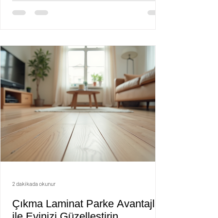
yeni parke almak her zaman bütçenize uygun
olmayabilir. İşte burada ikinci el laminat parke
fiyatları devreye girer. Hem ekonomik hem de
kaliteli çözümler sunar. Bu yazıda zemin
döşeme maliyet karşılaştırmaları yapacak, 100
metrekare parke maliyetini hesaplayacak ve
size pratik ipuçları vereceğim. Zemin Döşeme
Maliyet
2 dakikada okunur
Çıkma Laminat Parke Avantajları
ile Evinizi Güzelleştirin