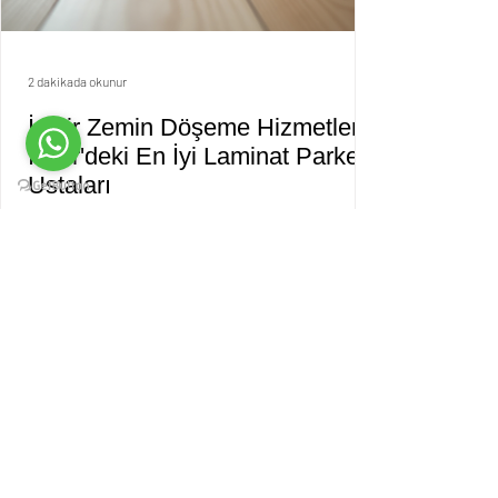
2 dakikada okunur
İzmir Zemin Döşeme Hizmetleri:
İzmir'deki En İyi Laminat Parke
Ustaları
Zemin döşeme işi kolay değil. Doğru
malzeme, doğru ustayla birleşmeli. İzmir'de
laminat parke döşemek istiyorsan, işini bilen
ustalarla çalışmalısın. Hem bütçene uygun
hem kaliteli iş yapan ustalar var. Bu yazıda
sana en iyi ustaları anlatacağım. İşin kolay
olsun. İzmir Zemin Döşeme Hizmetleri Neden
Önemli? Zemin evin ya da iş yerinin temelidir.
İyi döşenmezse sorun çıkar. Laminat parke,
hem şık hem dayanıklı bir seçenek. Ama
ustası iyi değilse, parke çabuk bozulur. İzmir