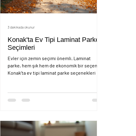
3 dakikada okunur
Konak'ta Ev Tipi Laminat Parke
Seçimleri
Evler için zemin seçimi önemli. Laminat
parke, hem şık hem de ekonomik bir seçenek.
Konak'ta ev tipi laminat parke seçenekleri çok
çeşitli. Her bütçeye uygun modeller var.
Dayanıklı ve kolay temizlenebilir olması tercih
sebebi. Bu yazıda, ev tipi laminat parke
seçiminde dikkat edilmesi gerekenleri
anlatacağım. Ayrıca fiyat bilgisi ve öneriler de
vereceğim. Ev Tipi Laminat Parke Seçimleri
Ev tipi laminat parke seçerken öncelik
dayanıklılık olmalı. Parke, uzun süre