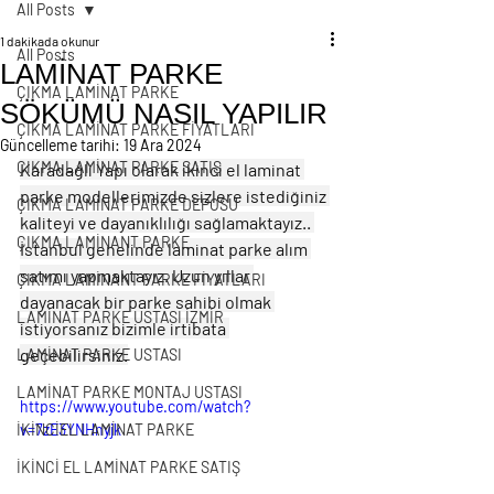
All Posts
1 dakikada okunur
All Posts
LAMİNAT PARKE
ÇIKMA LAMİNAT PARKE
SÖKÜMÜ NASIL YAPILIR
ÇIKMA LAMİNAT PARKE FİYATLARI
Güncelleme tarihi:
19 Ara 2024
ÇIKMA LAMİNAT PARKE SATIŞ
Karadağlı Yapı olarak ikinci el laminat 
parke modellerimizde sizlere istediğiniz 
ÇIKMA LAMİNAT PARKE DEPOSU
kaliteyi ve dayanıklılığı sağlamaktayız.. 
ÇIKMA LAMİNANT PARKE
İstanbul genelinde laminat parke alım 
satımı yapmaktayız. Uzun yıllar 
ÇIKMA LAMİNANT PARKE FİYATLARI
dayanacak bir parke sahibi olmak 
LAMİNAT PARKE USTASI İZMİR
istiyorsanız bizimle irtibata 
geçebilirsiniz.
LAMİNAT PARKE USTASI
LAMİNAT PARKE MONTAJ USTASI
https://www.youtube.com/watch?
İKİNCİEL LAMİNAT PARKE
v=7zE3YNHnyjk
İKİNCİ EL LAMİNAT PARKE SATIŞ